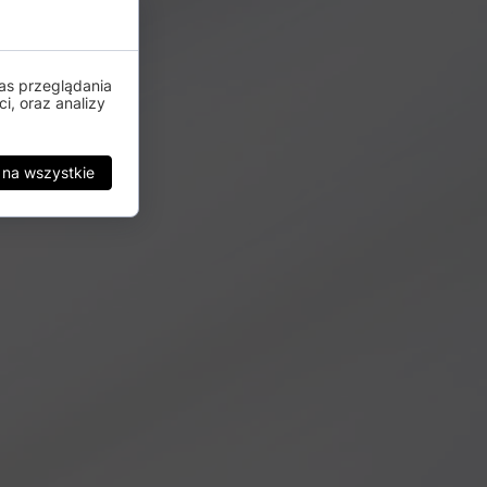
as przeglądania
i, oraz analizy
 na wszystkie