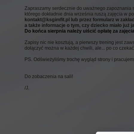
Zapraszamy serdecznie do uważnego zapoznania się z
którego dokładnie dnia września ruszą zajęcia w p
kontakt@ksgimfit.pl lub przez formularz w zakład
a także informacje o tym, czy dziecko miało ju
Do końca sierpnia należy uiścić opłatę za zajęci
Zapisy nic nie kosztują, a pierwszy trening jest 
dołączyć można w każdej chwili, ale... po co czeka
PS. Odświeżyliśmy trochę wygląd strony i pracuje
Do zobaczenia na sali!
/J.