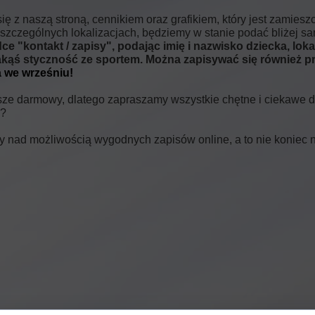
 naszą stroną, cennikiem oraz grafikiem, który jest zamieszcz
oszczególnych lokalizacjach, będziemy w stanie podać bliżej 
ce "kontakt / zapisy", podając imię i nazwisko dziecka,
loka
ż jakąś styczność ze sportem. Można zapisywać się również 
a we wrześniu!
zawsze darmowy, dlatego zapraszamy wszystkie chętne i ciekawe 
ć?
my nad możliwością wygodnych zapisów online, a to nie koniec