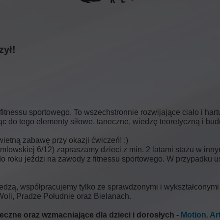
zył!
fitnessu sportowego. To wszechstronnie rozwijające ciało i hart
ając do tego elementy siłowe, taneczne, wiedzę teoretyczną i 
ietną zabawę przy okazji ćwiczeń! :)
mlowskiej 6/12) zapraszamy dzieci z min. 2 latami stażu w inny
y do roku jeździ na zawody z fitnessu sportowego. W przypadku
dzą, współpracujemy tylko ze sprawdzonymi i wykształconymi 
 Woli, Pradze Południe oraz Bielanach.
neczne oraz wzmacniające dla dzieci i dorosłych -
Motion. Ar