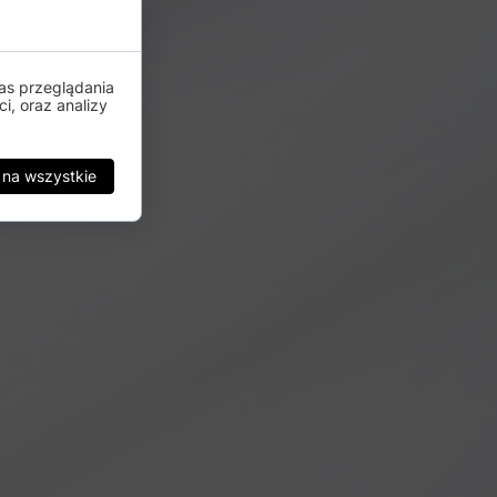
as przeglądania
i, oraz analizy
 na wszystkie