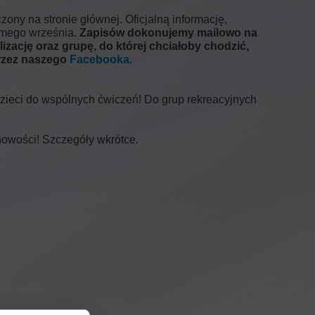
ony na stronie głównej. Oficjalną informację,
samego września.
Zapisów dokonujemy mailowo na
lizację oraz grupę, do której chciałoby chodzić,
przez naszego
Facebooka.
dzieci do wspólnych ćwiczeń! Do grup rekreacyjnych
 nowości! Szczegóły wkrótce.